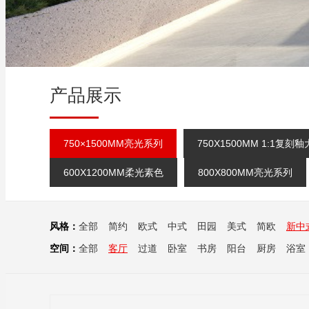
产品展示
750×1500MM亮光系列
750X1500MM 1:1复刻
600X1200MM柔光素色
800X800MM亮光系列
风格：
全部
简约
欧式
中式
田园
美式
简欧
新中
空间：
全部
客厅
过道
卧室
书房
阳台
厨房
浴室