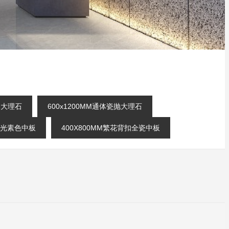
刻釉大理石
600x1200MM通体瓷抛大理石
扣柔光素色中板
400X800MM繁花背扣全瓷中板