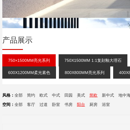
产品展示
750×1500MM亮光系列
750X1500MM 1:1复刻釉大理石
600X1200MM柔光素色
800X800MM亮光系列
400
风格：
全部
简约
欧式
中式
田园
美式
简欧
新中式
地中
空间：
全部
客厅
过道
卧室
书房
阳台
厨房
浴室