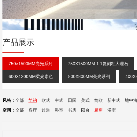
产品展示
750×1500MM亮光系列
750X1500MM 1:1复刻釉大理石
600X1200MM柔光素色
800X800MM亮光系列
400
风格：
全部
简约
欧式
中式
田园
美式
简欧
新中式
地中
空间：
全部
客厅
过道
卧室
书房
阳台
厨房
浴室