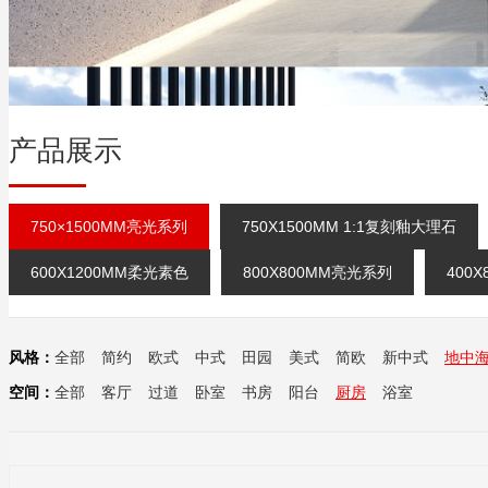
产品展示
750×1500MM亮光系列
750X1500MM 1:1复刻釉大理石
600X1200MM柔光素色
800X800MM亮光系列
400
风格：
全部
简约
欧式
中式
田园
美式
简欧
新中式
地中
空间：
全部
客厅
过道
卧室
书房
阳台
厨房
浴室